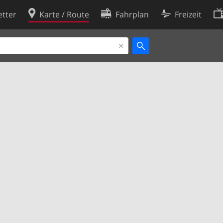
tter
Karte / Route
Fahrplan
Freizeit
Cookie-Richtlinie
ingungen
Cookie-Einstellungen
rklärung
Entwickler