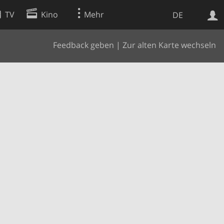
TV
Kino
Mehr
DE
Feedback geben
|
Zur alten Karte wechseln
Websuche
Apps