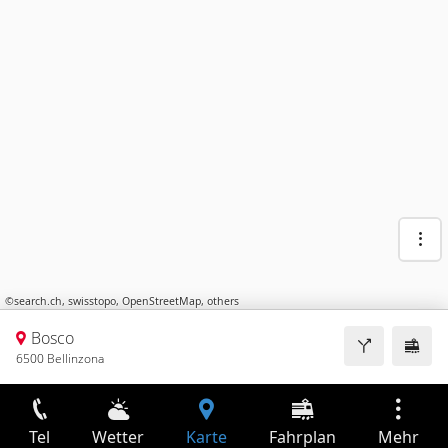
©
search.ch
,
swisstopo
,
OpenStreetMap
,
others
Bosco
6500 Bellinzona
Tel
Wetter
Karte
Fahrplan
Mehr