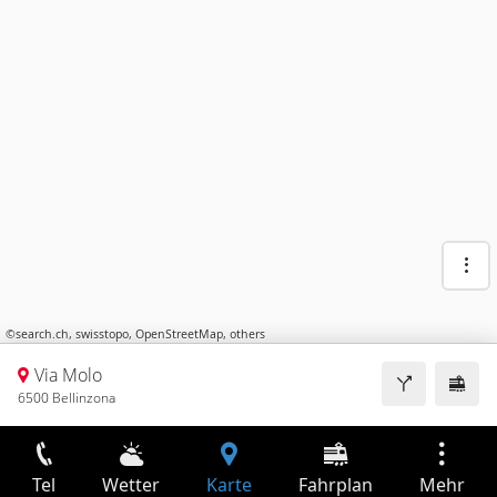
©
search.ch
,
swisstopo
,
OpenStreetMap
,
others
Via Molo
6500 Bellinzona
Tel
Wetter
Karte
Fahrplan
Mehr