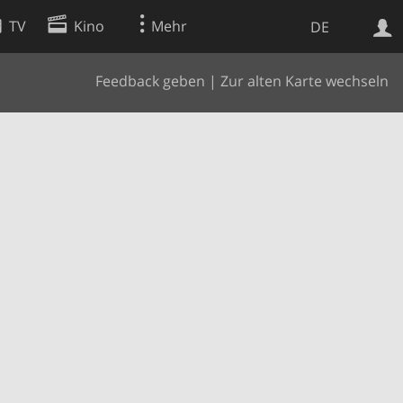
TV
Kino
Mehr
DE
Feedback geben
|
Zur alten Karte wechseln
Websuche
Apps