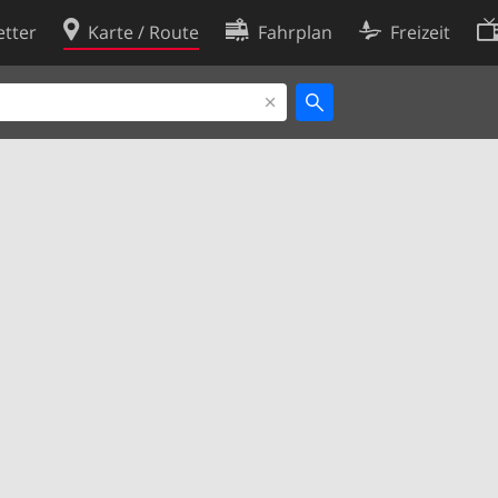
tter
Karte / Route
Fahrplan
Freizeit
Cookie-Richtlinie
ingungen
Cookie-Einstellungen
rklärung
Entwickler