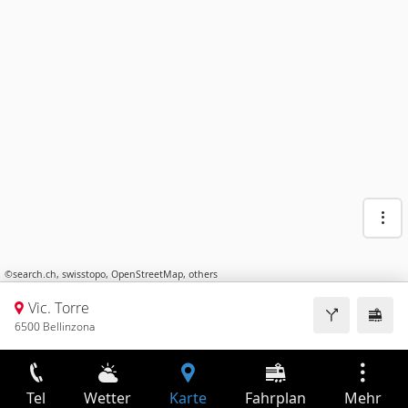
©
search.ch
,
swisstopo
,
OpenStreetMap
,
others
Vic. Torre
6500 Bellinzona
Tel
Wetter
Karte
Fahrplan
Mehr