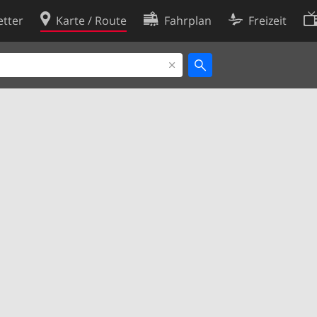
tter
Karte / Route
Fahrplan
Freizeit
Cookie-Richtlinie
ingungen
Cookie-Einstellungen
rklärung
Entwickler