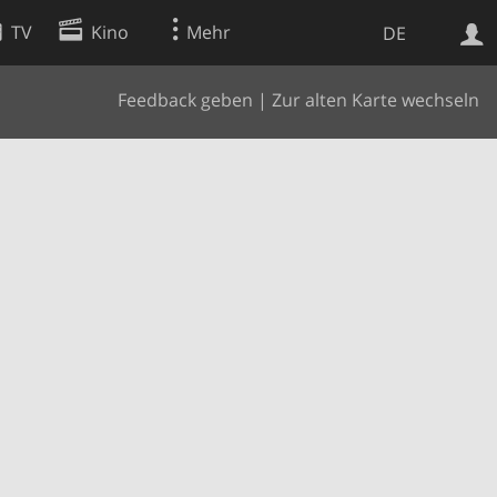
TV
Kino
Mehr
DE
Feedback geben
|
Zur alten Karte wechseln
Websuche
Apps