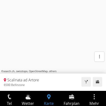
©
search.ch
,
swisstopo
,
OpenStreetMap
,
others
Scalinata ad Artore
6500 Bellinzone
Tel
Wetter
Karte
Fahrplan
Mehr