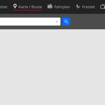
tter
Karte / Route
Fahrplan
Freizeit
Cookie-Richtlinie
ingungen
Cookie-Einstellungen
rklärung
Entwickler