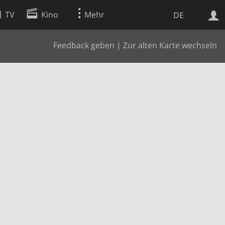
TV
Kino
Mehr
DE
Feedback geben
|
Zur alten Karte wechseln
Websuche
Apps