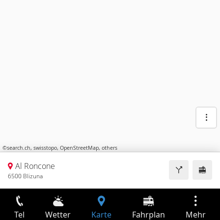
©
search.ch
,
swisstopo
,
OpenStreetMap
,
others
Al Roncone
6500 Blizuna
Tel
Wetter
Karte
Fahrplan
Mehr