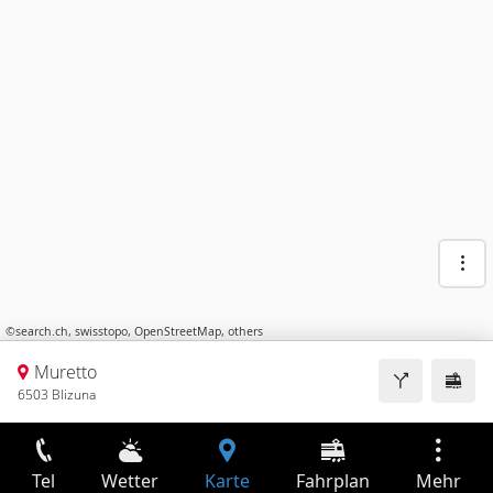
©
search.ch
,
swisstopo
,
OpenStreetMap
,
others
Muretto
6503 Blizuna
Tel
Wetter
Karte
Fahrplan
Mehr