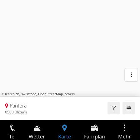
©
search.ch
,
swisstopo
,
OpenStreetMap
,
others
Pantera
6500 Blizuna
Tel
Wetter
Karte
Fahrplan
Mehr