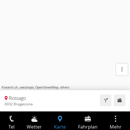
©
search.ch
,
swisstopo
,
OpenStreetMap
,
others
Rossago
6932 Breganzona
Tel
Wetter
Karte
Fahrplan
Mehr