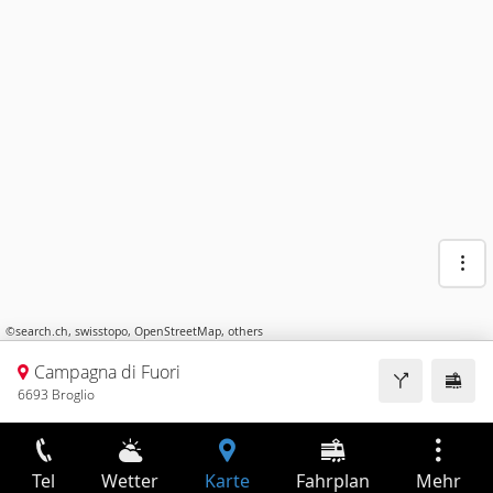
©
search.ch
,
swisstopo
,
OpenStreetMap
,
others
Campagna di Fuori
6693 Broglio
Tel
Wetter
Karte
Fahrplan
Mehr