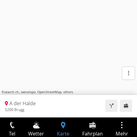
©
search.ch
,
swisstopo
,
OpenStreetMap
,
others
A der Halde
5200 Brugg
Tel
Wetter
Karte
Fahrplan
Mehr