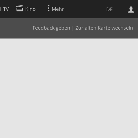
TV
Kino
Mehr
DE
Feedback geben
|
Zur alten Karte wechseln
Websuche
Apps