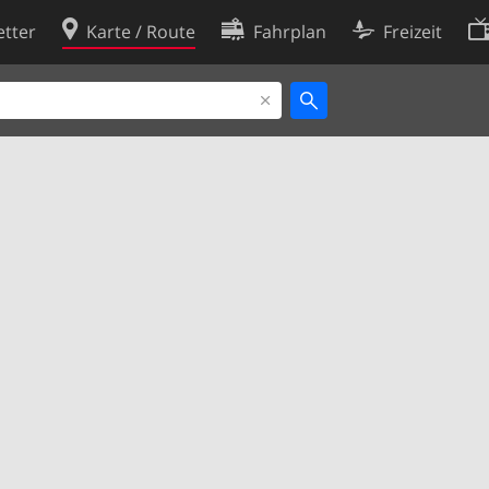
tter
Karte / Route
Fahrplan
Freizeit
Cookie-Richtlinie
ingungen
Cookie-Einstellungen
rklärung
Entwickler