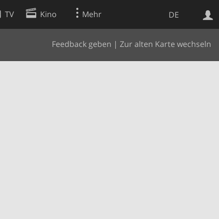
TV
Kino
Mehr
DE
Feedback geben
|
Zur alten Karte wechseln
Websuche
Apps