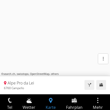
©
search.ch
,
swisstopo
,
OpenStreetMap
,
others
Alpe Pro da Lei
6760 Campello
Tel
Wetter
Karte
Fahrplan
Mehr