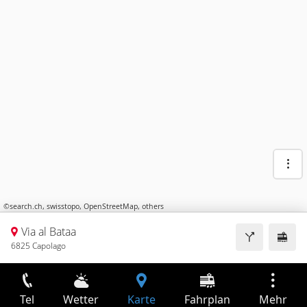
©
search.ch
,
swisstopo
,
OpenStreetMap
,
others
Via al Bataa
6825 Capolago
Tel
Wetter
Karte
Fahrplan
Mehr