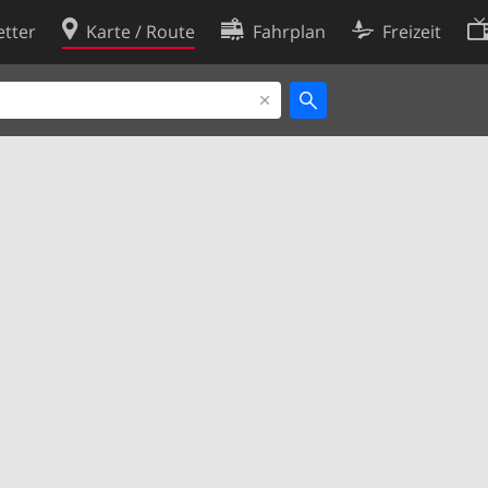
tter
Karte / Route
Fahrplan
Freizeit
Cookie-Richtlinie
ingungen
Cookie-Einstellungen
rklärung
Entwickler