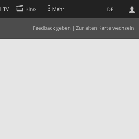
TV
Kino
Mehr
DE
Feedback geben
|
Zur alten Karte wechseln
Websuche
Apps