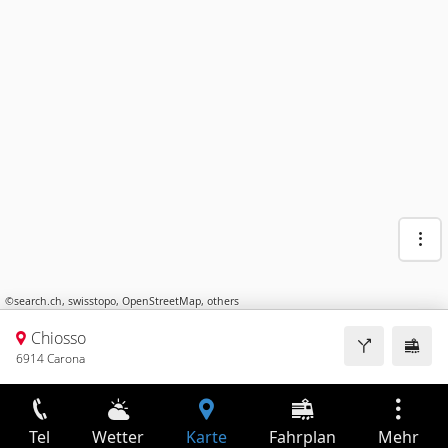
©
search.ch
,
swisstopo
,
OpenStreetMap
,
others
Chiosso
6914 Carona
Tel
Wetter
Karte
Fahrplan
Mehr