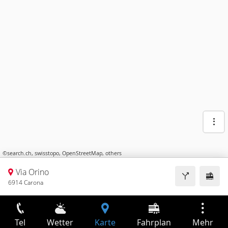
©
search.ch
,
swisstopo
,
OpenStreetMap
,
others
Via Orino
6914 Carona
Tel
Wetter
Karte
Fahrplan
Mehr