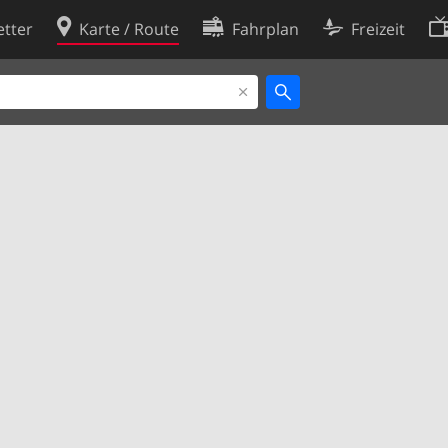
tter
Karte / Route
Fahrplan
Freizeit
Cookie-Richtlinie
ingungen
Cookie-Einstellungen
rklärung
Entwickler