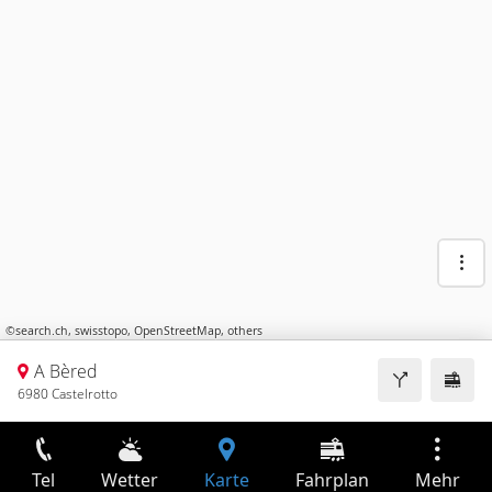
©
search.ch
,
swisstopo
,
OpenStreetMap
,
others
A Bèred
6980 Castelrotto
Tel
Wetter
Karte
Fahrplan
Mehr