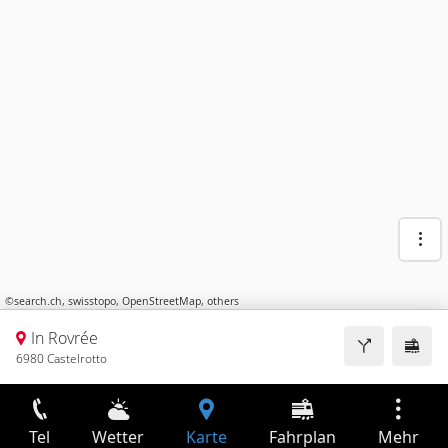
©
search.ch
,
swisstopo
,
OpenStreetMap
,
others
In Rovrée
6980 Castelrotto
Tel
Wetter
Karte
Fahrplan
Mehr