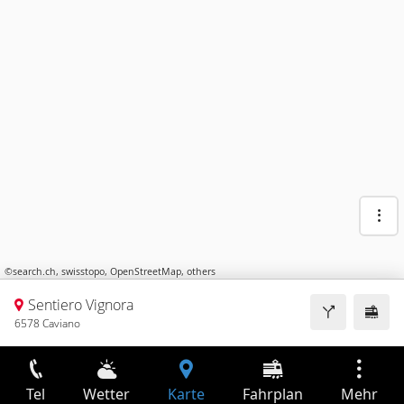
©
search.ch
,
swisstopo
,
OpenStreetMap
,
others
Sentiero Vignora
6578 Caviano
Tel
Wetter
Karte
Fahrplan
Mehr