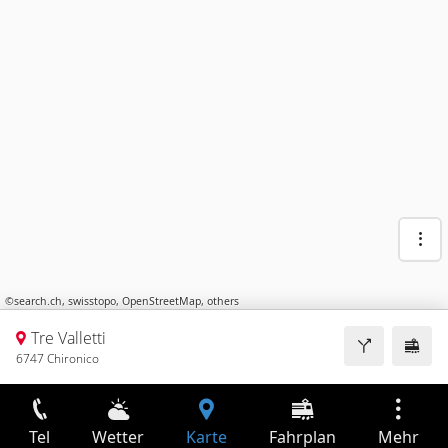
©
search.ch
,
swisstopo
,
OpenStreetMap
,
others
Tre Valletti
6747 Chironico
Tel
Wetter
Karte
Fahrplan
Mehr