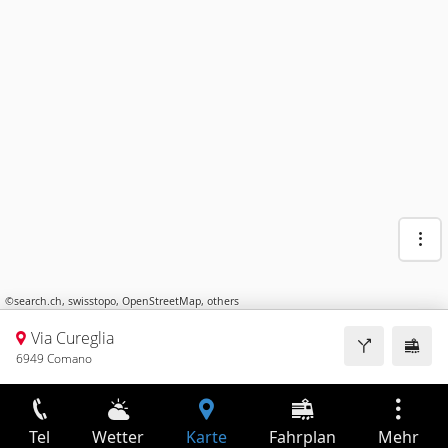
©
search.ch
,
swisstopo
,
OpenStreetMap
,
others
Via Cureglia
6949 Comano
Tel
Wetter
Karte
Fahrplan
Mehr