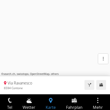
©
search.ch
,
swisstopo
,
OpenStreetMap
,
others
Via Ravanesco
6594 Contone
Tel
Wetter
Karte
Fahrplan
Mehr