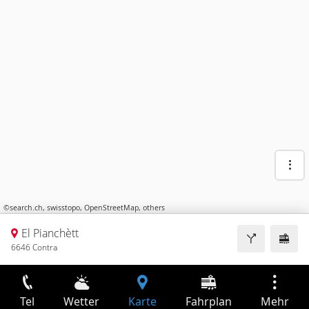
©
search.ch
,
swisstopo
,
OpenStreetMap
,
others
El Pianchètt
6646 Contra
Tel
Wetter
Karte
Fahrplan
Mehr