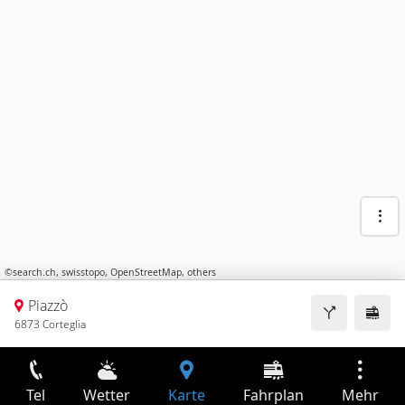
©
search.ch
,
swisstopo
,
OpenStreetMap
,
others
Piazzò
6873 Corteglia
Tel
Wetter
Karte
Fahrplan
Mehr