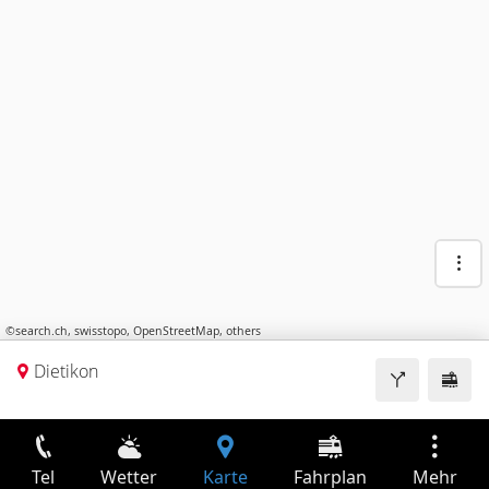
©
search.ch
,
swisstopo
,
OpenStreetMap
,
others
Dietikon
Tel
Wetter
Karte
Fahrplan
Mehr