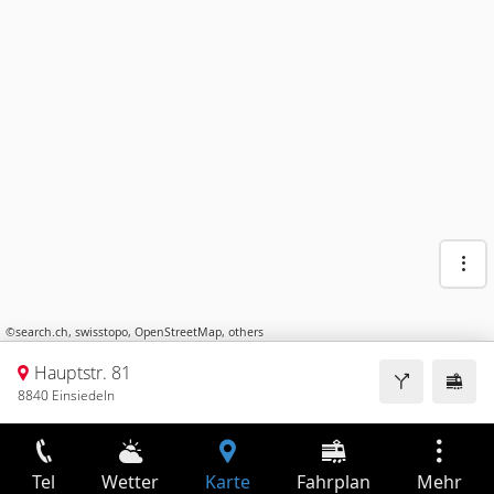
©
search.ch
,
swisstopo
,
OpenStreetMap
,
others
Hauptstr. 81
8840 Einsiedeln
Tel
Wetter
Karte
Fahrplan
Mehr