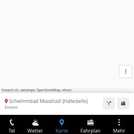
©
search.ch
,
swisstopo
,
OpenStreetMap
,
others
Schwimmbad Mooshüsli (Haltestelle)
Emmen
Tel
Wetter
Karte
Fahrplan
Mehr