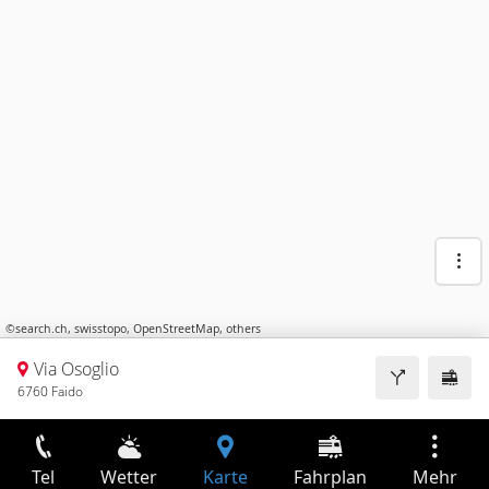
©
search.ch
,
swisstopo
,
OpenStreetMap
,
others
Via Osoglio
6760 Faido
Tel
Wetter
Karte
Fahrplan
Mehr