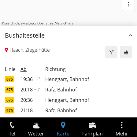
©
search.ch
,
swisstopo
,
OpenStreetMap
,
others
Bushaltestelle
Flaach, Ziegelhütte
Linie
Ab
Richtung
19:36
+1'
Henggart, Bahnhof
675
20:18
+0'
Rafz, Bahnhof
675
20:36
Henggart, Bahnhof
675
21:18
Rafz, Bahnhof
675
21:36
+0'
Henggart, Bahnhof
675
22:18
Rafz, Bahnhof
675
Tel
Wetter
Karte
Fahrplan
Mehr