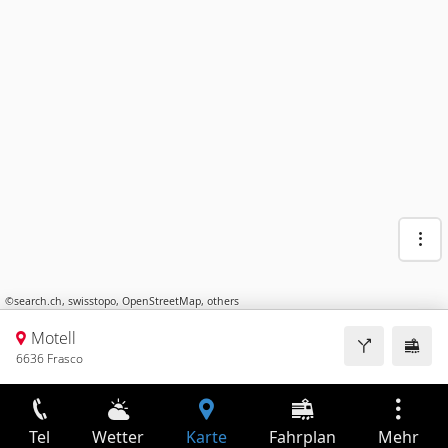
©
search.ch
,
swisstopo
,
OpenStreetMap
,
others
Motell
6636 Frasco
Tel
Wetter
Karte
Fahrplan
Mehr