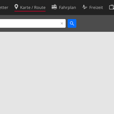
tter
Karte / Route
Fahrplan
Freizeit
Cookie-Richtlinie
ingungen
Cookie-Einstellungen
rklärung
Entwickler