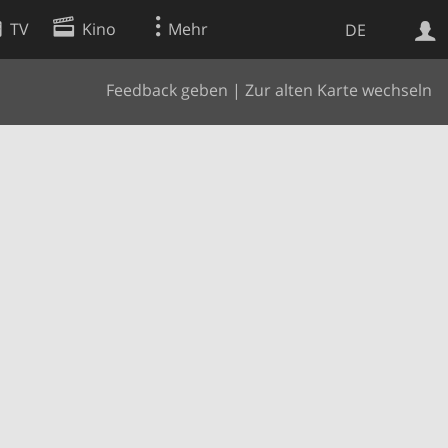
TV
Kino
Mehr
DE
Feedback geben
|
Zur alten Karte wechseln
Websuche
Apps