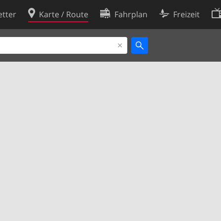
tter
Karte / Route
Fahrplan
Freizeit
Cookie-Richtlinie
ingungen
Cookie-Einstellungen
rklärung
Entwickler