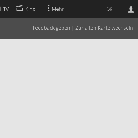
TV
Kino
Mehr
DE
Feedback geben
|
Zur alten Karte wechseln
Websuche
Apps