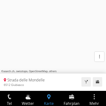
©
search.ch
,
swisstopo
,
OpenStreetMap
,
others
Strada delle Mondelle
6512 Giubiasco
Tel
Wetter
Karte
Fahrplan
Mehr