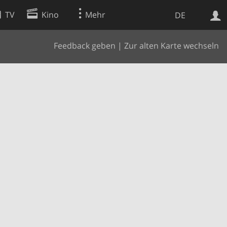
TV
Kino
Mehr
DE
Feedback geben
|
Zur alten Karte wechseln
Websuche
Apps