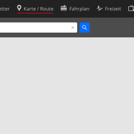
tter
Karte / Route
Fahrplan
Freizeit
Cookie-Richtlinie
ingungen
Cookie-Einstellungen
rklärung
Entwickler