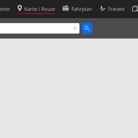
tter
Karte / Route
Fahrplan
Freizeit
Cookie-Richtlinie
ingungen
Cookie-Einstellungen
rklärung
Entwickler