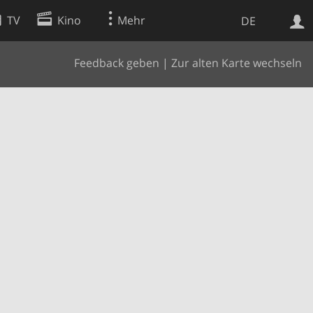
TV
Kino
Mehr
DE
Feedback geben
|
Zur alten Karte wechseln
Websuche
Apps