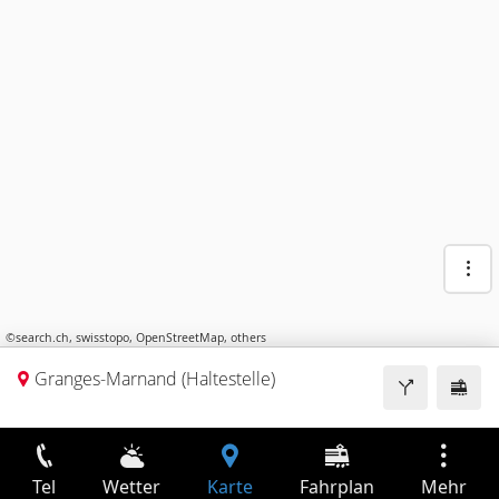
©
search.ch
,
swisstopo
,
OpenStreetMap
,
others
Granges-Marnand (Haltestelle)
Tel
Wetter
Karte
Fahrplan
Mehr