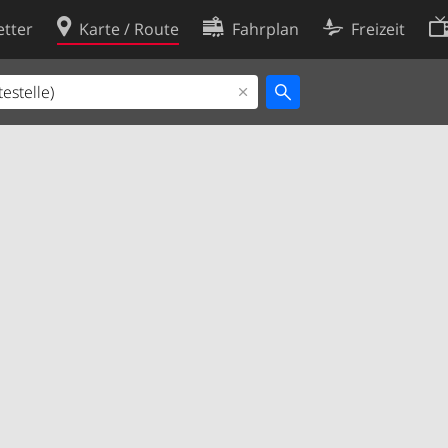
tter
Karte / Route
Fahrplan
Freizeit
Cookie-Richtlinie
ingungen
Cookie-Einstellungen
rklärung
Entwickler