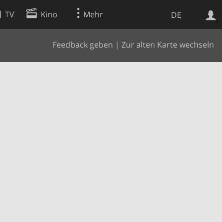
TV
Kino
Mehr
DE
Feedback geben
|
Zur alten Karte wechseln
Websuche
Apps