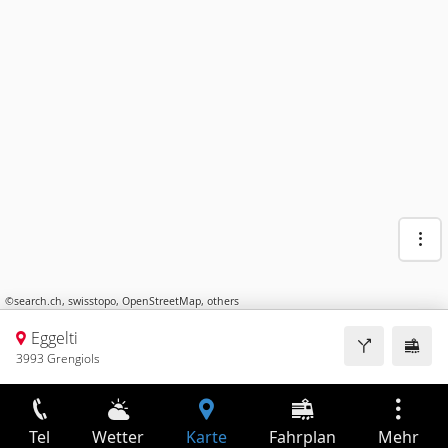
©
search.ch
,
swisstopo
,
OpenStreetMap
,
others
Eggelti
3993 Grengiols
Tel
Wetter
Karte
Fahrplan
Mehr