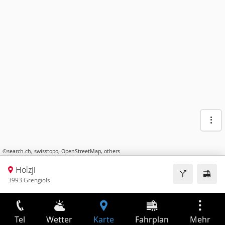
©
search.ch
,
swisstopo
,
OpenStreetMap
,
others
Holzji
3993 Grengiols
Tel
Wetter
Karte
Fahrplan
Mehr