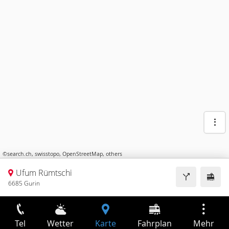
©
search.ch
,
swisstopo
,
OpenStreetMap
,
others
Ufum Rümtschi
6685 Gurin
Tel
Wetter
Karte
Fahrplan
Mehr