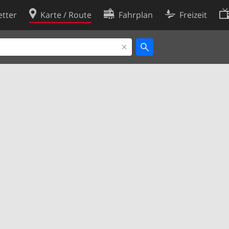
tter
Karte / Route
Fahrplan
Freizeit
Cookie-Richtlinie
ingungen
Cookie-Einstellungen
rklärung
Entwickler