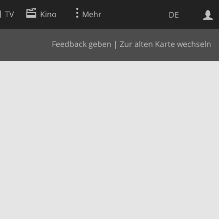
TV
Kino
Mehr
DE
Feedback geben
|
Zur alten Karte wechseln
Websuche
Apps