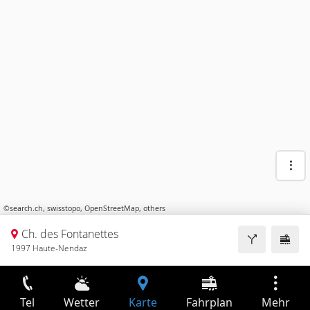
©
search.ch
,
swisstopo
,
OpenStreetMap
,
others
Ch. des Fontanettes
1997 Haute-Nendaz
Tel
Wetter
Karte
Fahrplan
Mehr