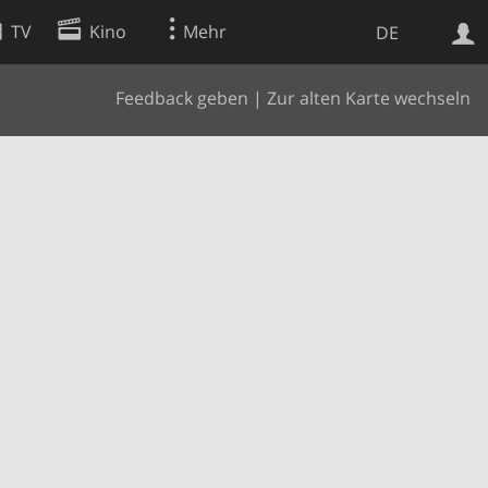
TV
Kino
Mehr
DE
Feedback geben
|
Zur alten Karte wechseln
Websuche
Apps