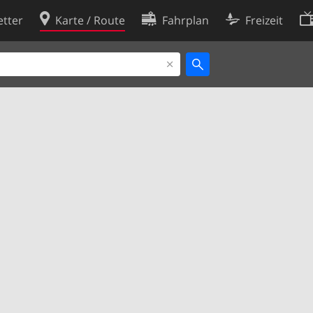
tter
Karte / Route
Fahrplan
Freizeit
Cookie-Richtlinie
ingungen
Cookie-Einstellungen
rklärung
Entwickler