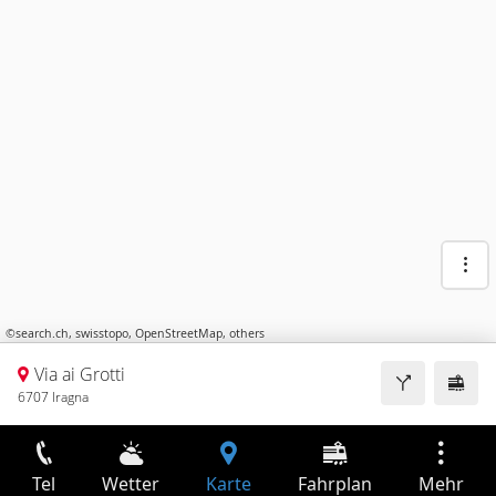
©
search.ch
,
swisstopo
,
OpenStreetMap
,
others
Via ai Grotti
6707 Iragna
Tel
Wetter
Karte
Fahrplan
Mehr